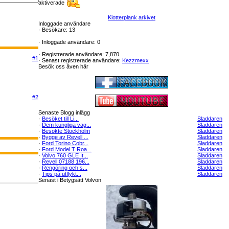
aktiverade
Klotterplank arkivet
Inloggade användare
·
Besökare: 13
·
Inloggade användare: 0
·
Registrerade användare: 7,870
#1
·
Senast registrerade användare:
Kezzmexx
Besök oss även här
#2
Senaste Blogg inlägg
·
Besöket till Li...
Sladdaren
·
Dem kungliga vag...
Sladdaren
·
Besökte Stockholm
Sladdaren
·
Bygge av Revell ...
Sladdaren
·
Ford Torino Cobr...
Sladdaren
·
Ford Model T Roa...
Sladdaren
·
Volvo 760 GLE It...
Sladdaren
·
Revell 07188 196...
Sladdaren
·
Rengöring och s...
Sladdaren
·
Tips på utflykt...
Sladdaren
Senast i Betygsätt Volvon