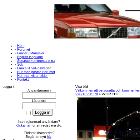
·
Hem
·
Forumet
·
Guider / Manualer
·
English language
·
Senaste kommentarerna
·
Sök
·
Länka till Volvosweden
·
Hur man postar i forumet
·
Hur man visar bilder
·
Kontakt
Logga in
Visa bild
Användarnamn
Välkommen att betygsätta och kommentera m
V70/XC70/C70
>
V70 R TDI
Lösenord
Inte registrerad användare?
Klicka här
för att registrera dig.
Förlorat lösenordet?
Begär ett nytt
här
.