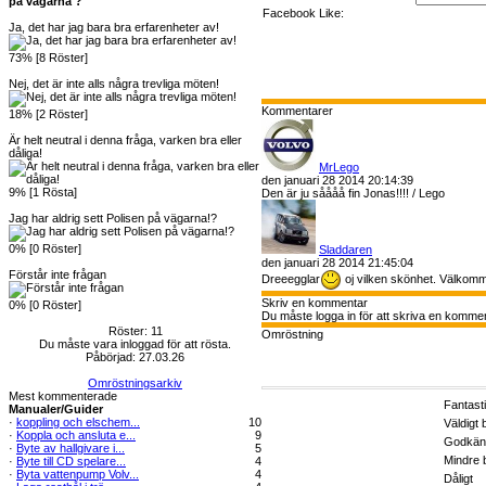
på vägarna ?
Facebook Like:
Ja, det har jag bara bra erfarenheter av!
73% [8 Röster]
Nej, det är inte alls några trevliga möten!
Kommentarer
18% [2 Röster]
Är helt neutral i denna fråga, varken bra eller
dåliga!
MrLego
den januari 28 2014 20:14:39
9% [1 Rösta]
Den är ju såååå fin Jonas!!!! / Lego
Jag har aldrig sett Polisen på vägarna!?
0% [0 Röster]
Sladdaren
den januari 28 2014 21:45:04
Förstår inte frågan
Dreeegglar
oj vilken skönhet. Välkomme
Skriv en kommentar
0% [0 Röster]
Du måste logga in för att skriva en kommen
Röster: 11
Omröstning
Du måste vara inloggad för att rösta.
Påbörjad: 27.03.26
Omröstningsarkiv
Mest kommenterade
Fantast
Manualer/Guider
·
koppling och elschem...
10
Väldigt 
·
Koppla och ansluta e...
9
Godkän
·
Byte av hallgivare i...
5
Mindre 
·
Byte till CD spelare...
4
·
Byta vattenpump Volv...
4
Dåligt