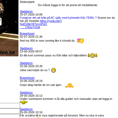
Klotterplank
Du måste logga in för att posta ett meddelande.
Sladdaren
25-07-2026 16:08
Fungerar det att fylla på AC själv med kylmedel från TEMU ?
Svaret ser du
här på Youtube
https://youtu.be/7
NuE10ikQlI?si=nPoO
_..._CIKw7yGiA
Braweheart
02-07-2026 21:36
And my 850 is now running like it should do..
Sladdaren
23-06-2026 08:57
En lite kort sommar paus nu från bilar och bilproblem
.
Sladdaren
15-06-2026 20:39
Jaha vad köpte du nu ?
Braweheart
10-06-2026 18:19
Oops idag hände de en sak igen..
Sladdaren
29-05-2026 10:13
Under sommaren kommer ni åt alla guider och manualer utan att logga in
Sladdaren
25-05-2026 10:16
Får ursäkta till er nya registrerade på forumet. Men nu ska ni vara