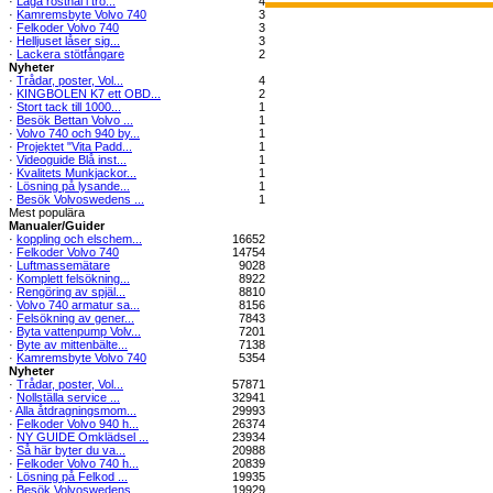
·
Laga rosthål i trö...
4
·
Kamremsbyte Volvo 740
3
·
Felkoder Volvo 740
3
·
Helljuset låser sig...
3
·
Lackera stötfångare
2
Nyheter
·
Trådar, poster, Vol...
4
·
KINGBOLEN K7 ett OBD...
2
·
Stort tack till 1000...
1
·
Besök Bettan Volvo ...
1
·
Volvo 740 och 940 by...
1
·
Projektet "Vita Padd...
1
·
Videoguide Blå inst...
1
·
Kvalitets Munkjackor...
1
·
Lösning på lysande...
1
·
Besök Volvoswedens ...
1
Mest populära
Manualer/Guider
·
koppling och elschem...
16652
·
Felkoder Volvo 740
14754
·
Luftmassemätare
9028
·
Komplett felsökning...
8922
·
Rengöring av spjäl...
8810
·
Volvo 740 armatur sa...
8156
·
Felsökning av gener...
7843
·
Byta vattenpump Volv...
7201
·
Byte av mittenbälte...
7138
·
Kamremsbyte Volvo 740
5354
Nyheter
·
Trådar, poster, Vol...
57871
·
Nollställa service ...
32941
·
Alla åtdragningsmom...
29993
·
Felkoder Volvo 940 h...
26374
·
NY GUIDE Omklädsel ...
23934
·
Så här byter du va...
20988
·
Felkoder Volvo 740 h...
20839
·
Lösning på Felkod ...
19935
·
Besök Volvoswedens ...
19929