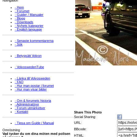
Navigation
·
Hem
·
Forumet
·
Guider / Manualer
·
Blogg
·
Downloads
·
Nyhets kategorier
·
English language
·
Senaste kommentarerna
·
Sök
·
Betygsätt Volvon
·
VolvoswedenTube
·
Länka till Volvosweden
·
FAQ
·
Hur man postar i forumet
·
Hur man visar bilder
·
Om & forumets historia
·
Administratörer
·
Forum utmärkelser
·
Kontakt
Share This Photo
Social Sharing:
URL:
·
Tipsa om Guide / Manual
BBcode:
Omröstning
Vad tycker du om dina möten med polisen
HTML: