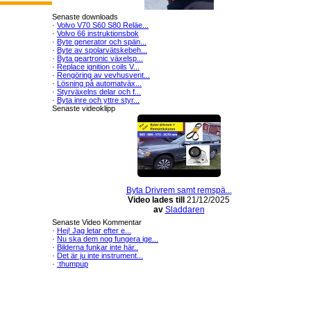
Senaste downloads
·
Volvo V70 S60 S80 Reläe...
·
Volvo 66 instruktionsbok
·
Byte generator och spän...
·
Byte av spolarvätskebeh...
·
Byta geartronic växelsp...
·
Replace ignition coils V...
·
Rengöring av vevhusvent...
·
Lösning på automatväx...
·
Styrväxelns delar och f...
·
Byta inre och yttre styr...
Senaste videoklipp
Byta Drivrem samt remspä...
Video lades till
21/12/2025
av
Sladdaren
Senaste Video Kommentar
·
Hej! Jag letar efter e...
·
Nu ska dem nog fungera ige...
·
Bilderna funkar inte här..
·
Det är ju inte instrument...
·
:thumpup