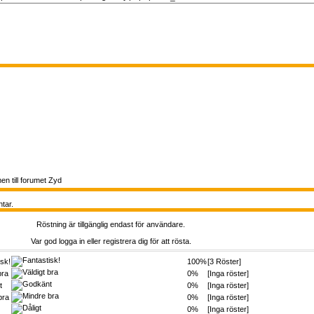
n till forumet Zyd
tar.
Röstning är tillgänglig endast för användare.
Var god logga in eller registrera dig för att rösta.
isk!
100%
[3 Röster]
bra
0%
[Inga röster]
t
0%
[Inga röster]
bra
0%
[Inga röster]
0%
[Inga röster]