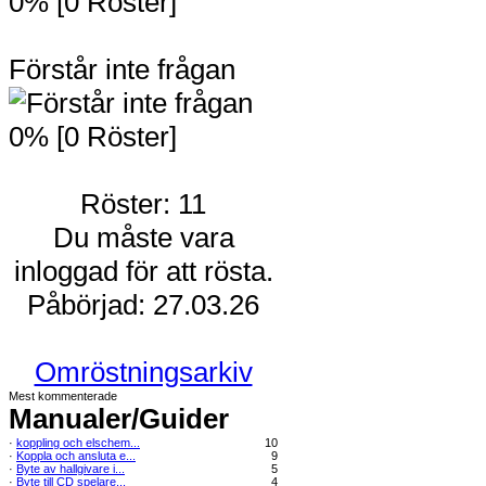
0% [0 Röster]
Förstår inte frågan
0% [0 Röster]
Röster: 11
Du måste vara
inloggad för att rösta.
Påbörjad: 27.03.26
Omröstningsarkiv
Mest kommenterade
Manualer/Guider
·
koppling och elschem...
10
·
Koppla och ansluta e...
9
·
Byte av hallgivare i...
5
·
Byte till CD spelare...
4