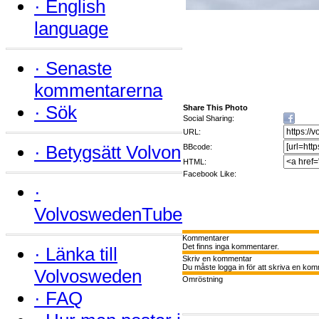
·
English
language
·
Senaste
kommentarerna
·
Sök
Share This Photo
Social Sharing:
URL:
·
Betygsätt Volvon
BBcode:
HTML:
Facebook Like:
·
VolvoswedenTube
Kommentarer
Det finns inga kommentarer.
·
Länka till
Skriv en kommentar
Du måste logga in för att skriva en kom
Volvosweden
Omröstning
·
FAQ