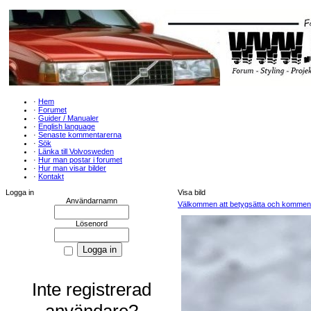
·
Hem
·
Forumet
·
Guider / Manualer
·
English language
·
Senaste kommentarerna
·
Sök
·
Länka till Volvosweden
·
Hur man postar i forumet
·
Hur man visar bilder
·
Kontakt
Logga in
Visa bild
Användarnamn
Välkommen att betygsätta och kommenter
Lösenord
Inte registrerad
användare?