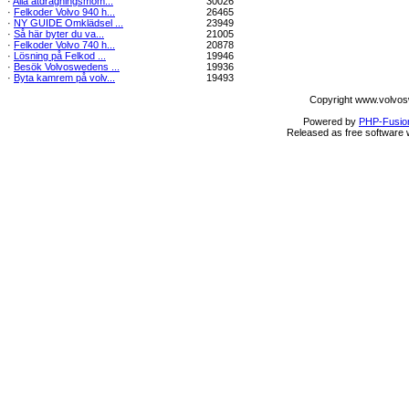
·
Alla åtdragningsmom...
30026
·
Felkoder Volvo 940 h...
26465
·
NY GUIDE Omklädsel ...
23949
·
Så här byter du va...
21005
·
Felkoder Volvo 740 h...
20878
·
Lösning på Felkod ...
19946
·
Besök Volvoswedens ...
19936
·
Byta kamrem på volv...
19493
Copyright www.volvos
Powered by
PHP-Fusio
Released as free software 