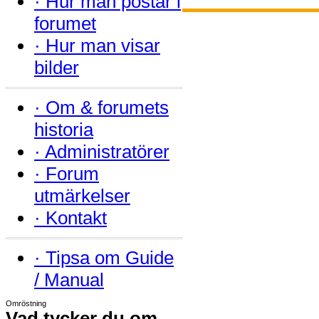
·
Hur man postar i
forumet
·
Hur man visar
bilder
·
Om & forumets
historia
·
Administratörer
·
Forum
utmärkelser
·
Kontakt
·
Tipsa om Guide
/ Manual
Omröstning
Vad tycker du om