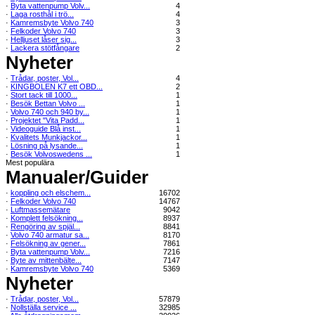
·
Byta vattenpump Volv...
4
·
Laga rosthål i trö...
4
·
Kamremsbyte Volvo 740
3
·
Felkoder Volvo 740
3
·
Helljuset låser sig...
3
·
Lackera stötfångare
2
Nyheter
·
Trådar, poster, Vol...
4
·
KINGBOLEN K7 ett OBD...
2
·
Stort tack till 1000...
1
·
Besök Bettan Volvo ...
1
·
Volvo 740 och 940 by...
1
·
Projektet "Vita Padd...
1
·
Videoguide Blå inst...
1
·
Kvalitets Munkjackor...
1
·
Lösning på lysande...
1
·
Besök Volvoswedens ...
1
Mest populära
Manualer/Guider
·
koppling och elschem...
16702
·
Felkoder Volvo 740
14767
·
Luftmassemätare
9042
·
Komplett felsökning...
8937
·
Rengöring av spjäl...
8841
·
Volvo 740 armatur sa...
8170
·
Felsökning av gener...
7861
·
Byta vattenpump Volv...
7216
·
Byte av mittenbälte...
7147
·
Kamremsbyte Volvo 740
5369
Nyheter
·
Trådar, poster, Vol...
57879
·
Nollställa service ...
32985