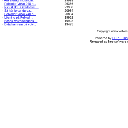
·
Alla åtdragningsmom...
29991
·
Felkoder Volvo 940 h...
26366
·
NY GUIDE Omklädsel ...
23930
·
Så här byter du va...
20984
·
Felkoder Volvo 740 h...
20834
·
Lösning på Felkod ...
19932
·
Besök Volvoswedens ...
19923
·
Byta kamrem på volv...
19475
Copyright www.volvos
Powered by
PHP-Fusio
Released as free software 