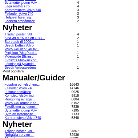
·
Byta vattenpump Volv...
4
·
Laga rosthål i trö...
4
·
Kamremsbyte Volvo 740
3
·
Felkoder Volvo 740
3
·
Helljuset låser sig...
3
·
Lackera stötfångare
2
Nyheter
·
Trådar, poster, Vol...
4
·
KINGBOLEN K7 ett OBD...
2
·
Stort tack till 1000...
1
·
Besök Bettan Volvo ...
1
·
Volvo 740 och 940 by...
1
·
Projektet "Vita Padd...
1
·
Videoguide Blå inst...
1
·
Kvalitets Munkjackor...
1
·
Lösning på lysande...
1
·
Besök Volvoswedens ...
1
Mest populära
Manualer/Guider
·
koppling och elschem...
16643
·
Felkoder Volvo 740
14746
·
Luftmassemätare
9025
·
Komplett felsökning...
8918
·
Rengöring av spjäl...
8804
·
Volvo 740 armatur sa...
8152
·
Felsökning av gener...
7839
·
Byta vattenpump Volv...
7195
·
Byte av mittenbälte...
7133
·
Kamremsbyte Volvo 740
5348
Nyheter
·
Trådar, poster, Vol...
57867
·
Nollställa service ...
32936