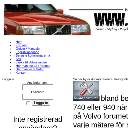
·
Hem
·
Forumet
·
Guider / Manualer
·
English language
·
Senaste kommentarerna
·
Sök
·
Länka till Volvosweden
·
Hur man postar i forumet
·
Hur man visar bilder
·
Kontakt
Logga in
Så här byter du varvräknare, hastighet
Användarnamn
Lösenord
Ibland b
740 eller 940 nä
på Volvo forumet
Inte registrerad
varje mätare för 
användare?