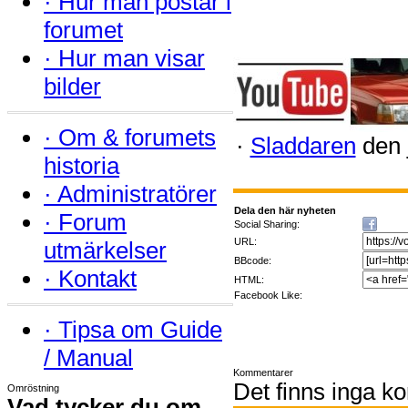
·
Hur man postar i
forumet
·
Hur man visar
bilder
·
Om & forumets
·
Sladdaren
den 
historia
·
Administratörer
Dela den här nyheten
·
Forum
Social Sharing:
URL:
utmärkelser
BBcode:
·
Kontakt
HTML:
Facebook Like:
·
Tipsa om Guide
/ Manual
Kommentarer
Det finns inga k
Omröstning
Vad tycker du om