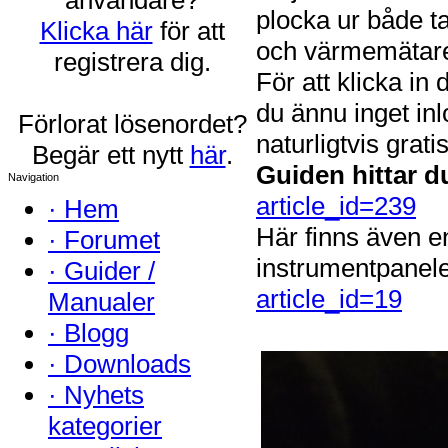
plocka ur både t
Klicka här
för att
och värmemätaren
registrera dig.
För att klicka in
du ännu inget inl
Förlorat lösenordet?
naturligtvis grat
Begär ett nytt
här
.
Guiden hittar d
Navigation
article_id=239
·
Hem
Här finns även en
·
Forumet
instrumentpanel
·
Guider /
article_id=19
Manualer
·
Blogg
·
Downloads
·
Nyhets
kategorier