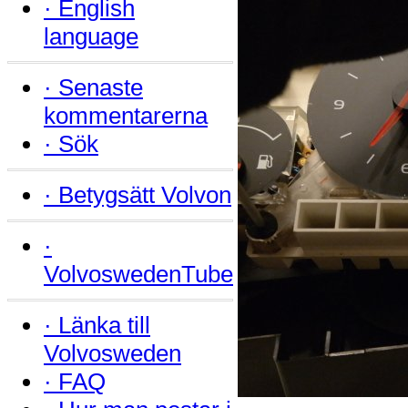
·
English
language
·
Senaste
kommentarerna
·
Sök
·
Betygsätt Volvon
·
VolvoswedenTube
·
Länka till
Volvosweden
·
FAQ