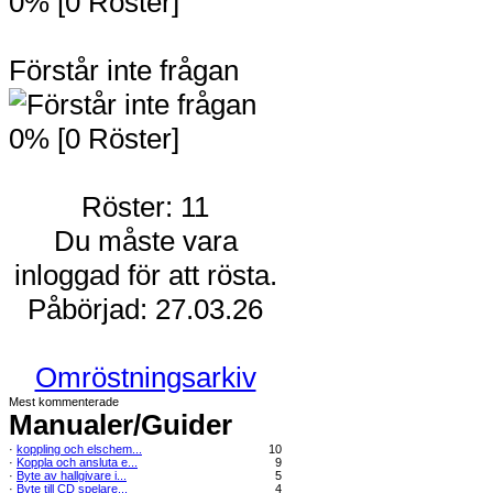
0% [0 Röster]
Förstår inte frågan
0% [0 Röster]
Röster: 11
Du måste vara
inloggad för att rösta.
Påbörjad: 27.03.26
Omröstningsarkiv
Mest kommenterade
Manualer/Guider
·
koppling och elschem...
10
·
Koppla och ansluta e...
9
·
Byte av hallgivare i...
5
·
Byte till CD spelare...
4