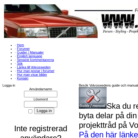
·
Hem
·
Forumet
·
Guider / Manualer
·
English language
·
Senaste kommentarerna
·
Sök
·
Länka till Volvosweden
·
Hur man postar i forumet
·
Hur man visar bilder
·
Kontakt
Logga in
Besök Volvoswedens guide och manual bi
Användarnamn
Lösenord
Ska du r
byta delar på di
projekttråd på V
Inte registrerad
På den här länk
användare?