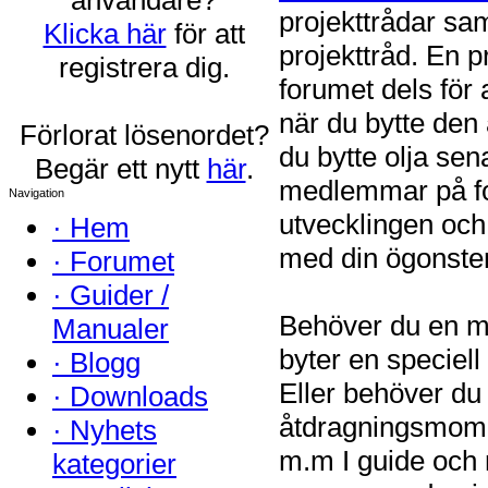
projekttrådar sam
Klicka här
för att
projekttråd. En p
registrera dig.
forumet dels för 
när du bytte den 
Förlorat lösenordet?
du bytte olja se
Begär ett nytt
här
.
medlemmar på fo
Navigation
utvecklingen och
·
Hem
med din ögonste
·
Forumet
·
Guider /
Behöver du en ma
Manualer
byter en speciell
·
Blogg
Eller behöver du
·
Downloads
åtdragningsmomen
·
Nyhets
m.m I guide och 
kategorier