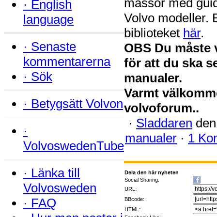
massor med guide
·
English
Volvo modeller.
language
biblioteket
här
.
·
Senaste
OBS Du måste v
kommentarerna
för att du ska 
·
Sök
manualer.
Varmt välkomme
·
Betygsätt Volvon
volvoforum..
·
Sladdaren
den 
·
manualer
·
1 Ko
VolvoswedenTube
·
Länka till
Dela den här nyheten
Social Sharing:
Volvosweden
URL:
·
FAQ
BBcode:
HTML: