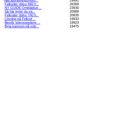
·
Alla åtdragningsmom...
29991
·
Felkoder Volvo 940 h...
26369
·
NY GUIDE Omklädsel ...
23930
·
Så här byter du va...
20986
·
Felkoder Volvo 740 h...
20835
·
Lösning på Felkod ...
19933
·
Besök Volvoswedens ...
19923
·
Byta kamrem på volv...
19475