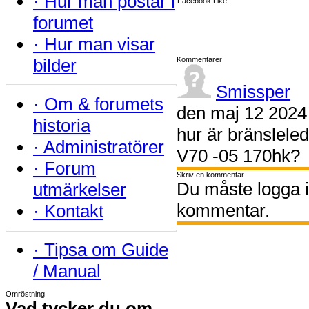
·
Hur man postar i
Facebook Like:
forumet
·
Hur man visar
bilder
Kommentarer
Smissper
·
Om & forumets
den maj 12 2024
historia
hur är bränslel
·
Administratörer
V70 -05 170hk?
·
Forum
Skriv en kommentar
Du måste logga in
utmärkelser
kommentar.
·
Kontakt
·
Tipsa om Guide
/ Manual
Omröstning
Vad tycker du om