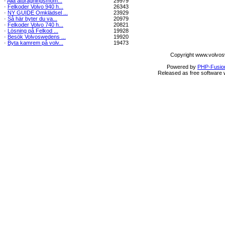
·
Alla åtdragningsmom...
29979
·
Felkoder Volvo 940 h...
26343
·
NY GUIDE Omklädsel ...
23929
·
Så här byter du va...
20979
·
Felkoder Volvo 740 h...
20821
·
Lösning på Felkod ...
19928
·
Besök Volvoswedens ...
19920
·
Byta kamrem på volv...
19473
Copyright www.volvos
Powered by
PHP-Fusio
Released as free software 