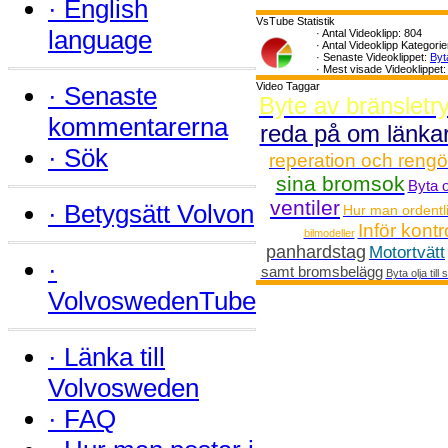
·
English
VsTube Statistik
language
·
Antal Videoklipp: 804
·
Antal Videoklipp Kategorie
·
Senaste Videoklippet:
Byt
·
Mest visade Videoklippet
Video Taggar
·
Senaste
Byte av bränsletr
kommentarerna
reda på om länka
·
Sök
reperation och rengö
sina bromsok
Byta o
ventiler
·
Betygsätt Volvon
Hur man ordentli
Inför kontr
bilmodeller
panhardstag
Motortvätt
·
samt bromsbelägg
Byta olja til
VolvoswedenTube
·
Länka till
Volvosweden
·
FAQ