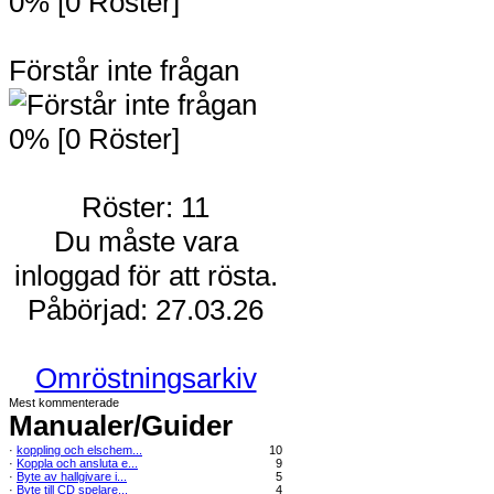
0% [0 Röster]
Förstår inte frågan
0% [0 Röster]
Röster: 11
Du måste vara
inloggad för att rösta.
Påbörjad: 27.03.26
Omröstningsarkiv
Mest kommenterade
Manualer/Guider
·
koppling och elschem...
10
·
Koppla och ansluta e...
9
·
Byte av hallgivare i...
5
·
Byte till CD spelare...
4