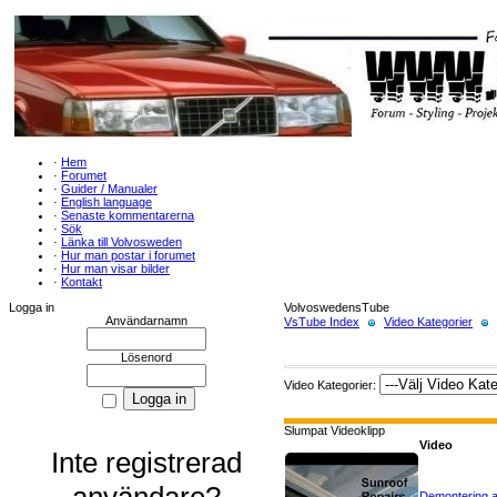
·
Hem
·
Forumet
·
Guider / Manualer
·
English language
·
Senaste kommentarerna
·
Sök
·
Länka till Volvosweden
·
Hur man postar i forumet
·
Hur man visar bilder
·
Kontakt
Logga in
VolvoswedensTube
Användarnamn
VsTube Index
Video Kategorier
Lösenord
Video Kategorier:
Slumpat Videoklipp
Video
Inte registrerad
användare?
Demontering a