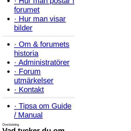
·
Hur man postar i
forumet
·
Hur man visar
bilder
·
Om & forumets
historia
·
Administratörer
·
Forum
utmärkelser
·
Kontakt
·
Tipsa om Guide
/ Manual
Omröstning
Vad tycker du om