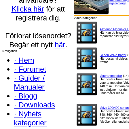
laga läckage
Klicka här
för att
registrera dig.
Video Kategorier
Allmänna Manualer / 
Här kan du hitta vide
Förlorat lösenordet?
reparerar eller byter u
Begär ett nytt
här
.
Navigation
Bil och Volvo träffar
(
·
Hem
Här postar vi videos 
träffar.
·
Forumet
·
Guider /
Veteranmodeller
(14)
Här postas filmer so
veteranmodeller. Vo
Manualer
140 m.m. Här kan du 
instruktioner hur du r
underhåller din bil.
·
Blogg
·
Downloads
Volvo 300/400 serien
·
Nyhets
Här postas filmer so
340, 360, 440, 460 o
hitta video instruktio
kategorier
felsöker eller underhål