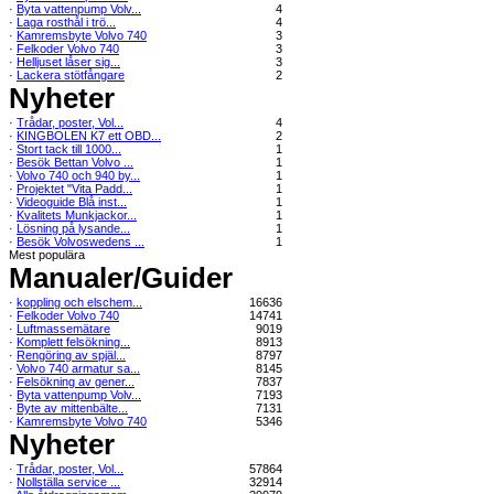
·
Byta vattenpump Volv...
4
·
Laga rosthål i trö...
4
·
Kamremsbyte Volvo 740
3
·
Felkoder Volvo 740
3
·
Helljuset låser sig...
3
·
Lackera stötfångare
2
Nyheter
·
Trådar, poster, Vol...
4
·
KINGBOLEN K7 ett OBD...
2
·
Stort tack till 1000...
1
·
Besök Bettan Volvo ...
1
·
Volvo 740 och 940 by...
1
·
Projektet "Vita Padd...
1
·
Videoguide Blå inst...
1
·
Kvalitets Munkjackor...
1
·
Lösning på lysande...
1
·
Besök Volvoswedens ...
1
Mest populära
Manualer/Guider
·
koppling och elschem...
16636
·
Felkoder Volvo 740
14741
·
Luftmassemätare
9019
·
Komplett felsökning...
8913
·
Rengöring av spjäl...
8797
·
Volvo 740 armatur sa...
8145
·
Felsökning av gener...
7837
·
Byta vattenpump Volv...
7193
·
Byte av mittenbälte...
7131
·
Kamremsbyte Volvo 740
5346
Nyheter
·
Trådar, poster, Vol...
57864
·
Nollställa service ...
32914