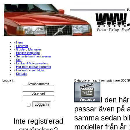
·
Hem
·
Forumet
·
Guider / Manualer
·
English language
·
Senaste kommentarerna
·
Sök
·
Länka till Volvosweden
·
Hur man postar i forumet
·
Hur man visar bilder
·
Kontakt
Logga in
Byta drivrem samt remspännare S60 
Användarnamn
Lösenord
I den hä
passar även på a
samma sedan bilen
Inte registrerad
modeller från år
användare?