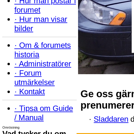
·
Hur man postar i
forumet
·
Hur man visar
bilder
·
Om & forumets
historia
·
Administratörer
·
Forum
utmärkelser
·
Kontakt
Ge oss gär
prenumerer
·
Tipsa om Guide
/ Manual
·
Sladdaren
d
Omröstning
Vad tycker du om