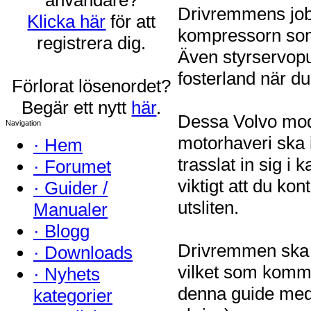
Drivremmens jobb 
Klicka här
för att
kompressorn som 
registrera dig.
Även styrservopu
fosterland när du
Förlorat lösenordet?
Begär ett nytt
här
.
Dessa Volvo mode
Navigation
motorhaveri ska 
·
Hem
trasslat in sig 
·
Forumet
viktigt att du ko
·
Guider /
utsliten.
Manualer
·
Blogg
Drivremmen ska b
·
Downloads
vilket som komme
·
Nyhets
denna guide med a
kategorier