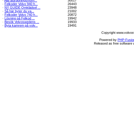
·
Alla åtdragningsmom...
30017
·
Felkoder Volvo 940 h...
26443
·
NY GUIDE Omklädsel ...
23948
·
Så här byter du va...
21002
·
Felkoder Volvo 740 h...
20872
·
Lösning på Felkod ...
19942
·
Besök Volvoswedens ...
19933
·
Byta kamrem på volv...
19491
Copyright www.volvos
Powered by
PHP-Fusio
Released as free software 