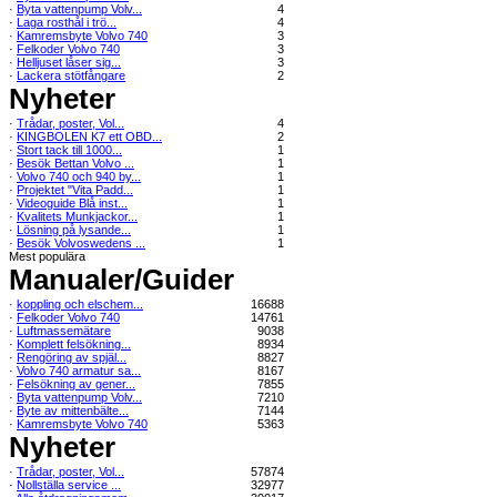
·
Byta vattenpump Volv...
4
·
Laga rosthål i trö...
4
·
Kamremsbyte Volvo 740
3
·
Felkoder Volvo 740
3
·
Helljuset låser sig...
3
·
Lackera stötfångare
2
Nyheter
·
Trådar, poster, Vol...
4
·
KINGBOLEN K7 ett OBD...
2
·
Stort tack till 1000...
1
·
Besök Bettan Volvo ...
1
·
Volvo 740 och 940 by...
1
·
Projektet "Vita Padd...
1
·
Videoguide Blå inst...
1
·
Kvalitets Munkjackor...
1
·
Lösning på lysande...
1
·
Besök Volvoswedens ...
1
Mest populära
Manualer/Guider
·
koppling och elschem...
16688
·
Felkoder Volvo 740
14761
·
Luftmassemätare
9038
·
Komplett felsökning...
8934
·
Rengöring av spjäl...
8827
·
Volvo 740 armatur sa...
8167
·
Felsökning av gener...
7855
·
Byta vattenpump Volv...
7210
·
Byte av mittenbälte...
7144
·
Kamremsbyte Volvo 740
5363
Nyheter
·
Trådar, poster, Vol...
57874
·
Nollställa service ...
32977