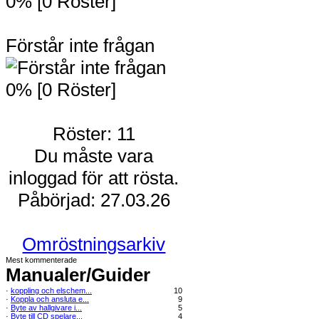
0% [0 Röster]
Förstår inte frågan
0% [0 Röster]
Röster: 11
Du måste vara
inloggad för att rösta.
Påbörjad: 27.03.26
Omröstningsarkiv
Mest kommenterade
Manualer/Guider
·
koppling och elschem...
10
·
Koppla och ansluta e...
9
·
Byte av hallgivare i...
5
·
Byte till CD spelare...
4