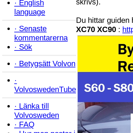
skrivs).
·
English
language
Du hittar guiden
·
Senaste
XC70 XC90
:
ht
kommentarerna
·
Sök
·
Betygsätt Volvon
·
VolvoswedenTube
·
Länka till
Volvosweden
·
FAQ