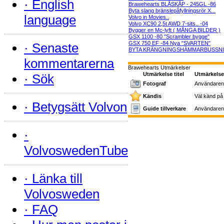
·
English
Brawehearts BLÅSKÅP - 245GL -86
Byta slang bränslepåfyllningsrör X...
language
Volvo in Movies..
Volvo XC90 2,5t AWD 7-sits.. -04
Bygger en Mc-lyft ( MÅNGA BILDER )
GSX 1100 -80 "Scrambler bygge"
GSX 750 EF -84 Nya "SVARTEN"
·
Senaste
BYTA KRÄNGNINGSHÄMMARBUSSNIN
kommentarerna
Brawehearts Utmärkelser
Utmärkelse titel
Utmärkelse
·
Sök
Fotograf
Användaren h
Kändis
Väl känd p
·
Betygsätt Volvon
Guide tillverkare
Användaren h
·
VolvoswedenTube
·
Länka till
Volvosweden
·
FAQ