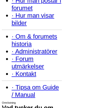
·
Hur man postar i
forumet
·
Hur man visar
bilder
·
Om & forumets
historia
·
Administratörer
·
Forum
utmärkelser
·
Kontakt
·
Tipsa om Guide
/ Manual
Omröstning
Vad tycker du om