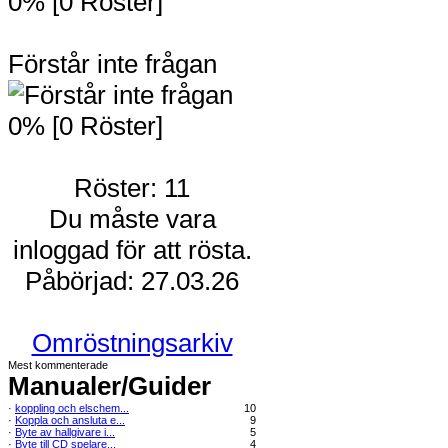
0% [0 Röster]
Förstår inte frågan
0% [0 Röster]
Röster: 11
Du måste vara
inloggad för att rösta.
Påbörjad: 27.03.26
Omröstningsarkiv
Mest kommenterade
Manualer/Guider
·
koppling och elschem...
10
·
Koppla och ansluta e...
9
·
Byte av hallgivare i...
5
·
Byte till CD spelare...
4