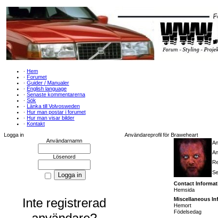
·
Hem
·
Forumet
·
Guider / Manualer
·
English language
·
Senaste kommentarerna
·
Sök
·
Länka till Volvosweden
·
Hur man postar i forumet
·
Hur man visar bilder
·
Kontakt
Logga in
Användareprofil för Braweheart
Användarnamn
A
An
Lösenord
Re
Se
Contact Informat
Hemsida
Inte registrerad
Miscellaneous In
Hemort
Födelsedag
användare?