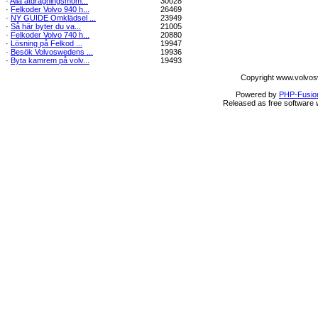
·
Alla åtdragningsmom...
30028
·
Felkoder Volvo 940 h...
26469
·
NY GUIDE Omklädsel ...
23949
·
Så här byter du va...
21005
·
Felkoder Volvo 740 h...
20880
·
Lösning på Felkod ...
19947
·
Besök Volvoswedens ...
19936
·
Byta kamrem på volv...
19493
Copyright www.volvos
Powered by
PHP-Fusio
Released as free software 