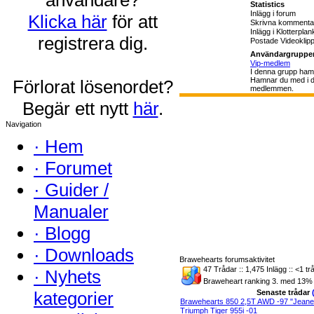
Statistics
Inlägg i forum
Klicka här
för att
Skrivna kommenta
Inlägg i Klotterplan
registrera dig.
Postade Videoklip
Användargruppe
Vip-medlem
I denna grupp hamn
Hamnar du med i de
Förlorat lösenordet?
medlemmen.
Begär ett nytt
här
.
Navigation
·
Hem
·
Forumet
·
Guider /
Manualer
·
Blogg
·
Downloads
Brawehearts forumsaktivitet
47 Trådar :: 1,475 Inlägg :: <1 tr
·
Nyhets
Braweheart ranking 3. med 13% a
kategorier
Senaste trådar
Brawehearts 850 2,5T AWD -97 "Jeanet
Triumph Tiger 955i -01