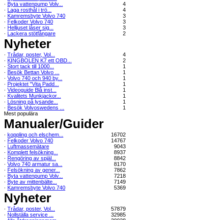
·
Byta vattenpump Volv...
4
·
Laga rosthål i trö...
4
·
Kamremsbyte Volvo 740
3
·
Felkoder Volvo 740
3
·
Helljuset låser sig...
3
·
Lackera stötfångare
2
Nyheter
·
Trådar, poster, Vol...
4
·
KINGBOLEN K7 ett OBD...
2
·
Stort tack till 1000...
1
·
Besök Bettan Volvo ...
1
·
Volvo 740 och 940 by...
1
·
Projektet "Vita Padd...
1
·
Videoguide Blå inst...
1
·
Kvalitets Munkjackor...
1
·
Lösning på lysande...
1
·
Besök Volvoswedens ...
1
Mest populära
Manualer/Guider
·
koppling och elschem...
16702
·
Felkoder Volvo 740
14767
·
Luftmassemätare
9043
·
Komplett felsökning...
8937
·
Rengöring av spjäl...
8842
·
Volvo 740 armatur sa...
8170
·
Felsökning av gener...
7862
·
Byta vattenpump Volv...
7218
·
Byte av mittenbälte...
7149
·
Kamremsbyte Volvo 740
5369
Nyheter
·
Trådar, poster, Vol...
57879
·
Nollställa service ...
32985