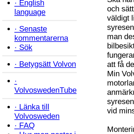
·
English
och sät
language
väldigt 
syresen
·
Senaste
man dess
kommentarerna
bilbesik
·
Sök
fungera
·
Betygsätt Volvon
att få d
Min Vol
·
motorlam
VolvoswedenTube
anmärkn
syresens
·
Länka till
vid mins
Volvosweden
·
FAQ
Monteri