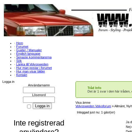
·
Hem
·
Forumet
·
Guider / Manualer
·
English language
·
Senaste kommentarerna
·
Sök
·
Länka till Volvosweden
·
Hur man postar i forumet
·
Hur man visar bilder
·
Kontakt
Logga in
Användarnamn
Tråd Info
Det är 1 svar i den här tråden,
Lösenord
Visa ämne
Volvosweden Volvoforum
» Allmänt, Nyh
Inloggad just nu: 1 gäst(er)
Inte registrerad
Ja d
Nej 
användare?
Dett