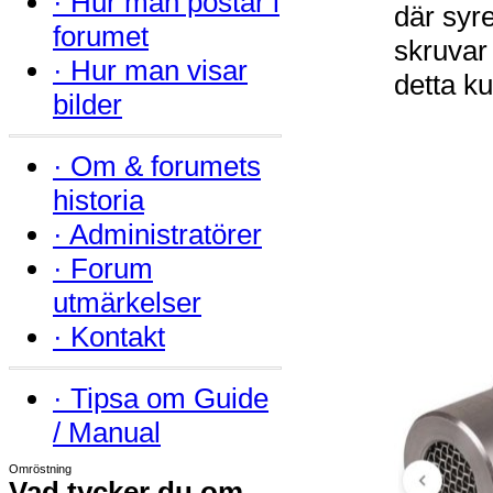
·
Hur man postar i
där syre
forumet
skruvar
·
Hur man visar
detta k
bilder
·
Om & forumets
historia
·
Administratörer
·
Forum
utmärkelser
·
Kontakt
·
Tipsa om Guide
/ Manual
Omröstning
Vad tycker du om