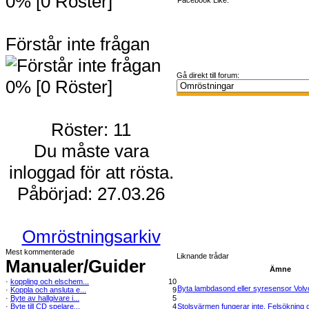
0% [0 Röster]
Facebook Like:
Förstår inte frågan
Gå direkt till forum:
0% [0 Röster]
Röster: 11
Du måste vara
inloggad för att rösta.
Påbörjad: 27.03.26
Omröstningsarkiv
Mest kommenterade
Liknande trådar
Manualer/Guider
Ämne
·
koppling och elschem...
10
Byta lambdasond eller syresensor Vol
·
Koppla och ansluta e...
9
·
Byte av hallgivare i...
5
·
Byte till CD spelare...
4
Stolsvärmen fungerar inte. Felsökning