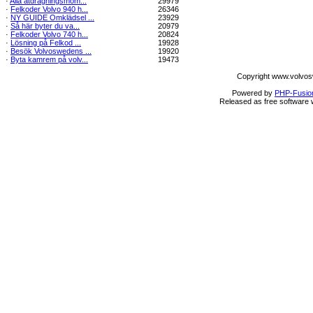
·
Alla åtdragningsmom...
29979
·
Felkoder Volvo 940 h...
26346
·
NY GUIDE Omklädsel ...
23929
·
Så här byter du va...
20979
·
Felkoder Volvo 740 h...
20824
·
Lösning på Felkod ...
19928
·
Besök Volvoswedens ...
19920
·
Byta kamrem på volv...
19473
Copyright www.volvos
Powered by
PHP-Fusio
Released as free software 