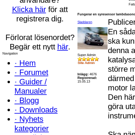
Fatt
Klicka här
för att
Fungerar en syresensor lambdasond 
registrera dig.
Publice
Sladdaren
En såda
Förlorat lösenordet?
ska kun
Begär ett nytt
här
.
denna a
Navigation
Super Admin
katalysa
·
Hem
större 
·
Forumet
Inlägg:
4676
därmed 
Registrerad:
·
Guider /
15.05.13
motor l
Manualer
Den här
·
Blogg
göra ut
·
Downloads
instrum
·
Nyhets
kategorier
Ska näm