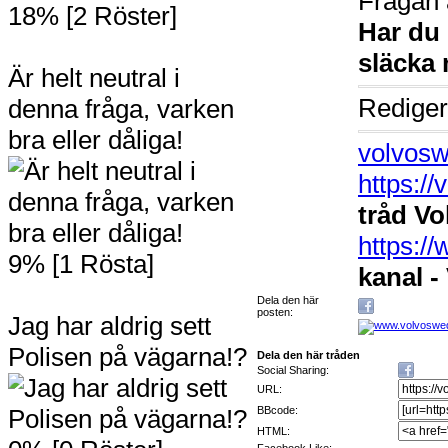
Frågan 
18% [2 Röster]
Har du 
släcka
Är helt neutral i
Rediger
denna fråga, varken
bra eller dåliga!
volvosw
https:/
tråd Vo
https:
9% [1 Rösta]
kanal -
Dela den här
posten:
Jag har aldrig sett
Polisen på vägarna!?
Dela den här tråden
Social Sharing:
URL:
BBcode:
HTML: