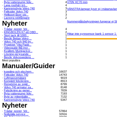
·
Byta vattenpump Volv...
4
V70N XC70 mm
·
Laga rosthål i trö...
4
·
Kamremsbyte Volvo 740
3
VÄNSTRA lampan lyser ej i mätartavlan
·
Felkoder Volvo 740
3
·
Helljuset låser sig...
3
·
Lackera stötfångare
2
Nyheter
Nummerplåtsbelysningen fungerar ej S8
·
Trådar, poster, Vol...
4
·
KINGBOLEN K7 ett OBD...
2
Hittar inte syresensor bank 1 sensor 1 i
·
Stort tack till 1000...
1
·
Besök Bettan Volvo ...
1
·
Volvo 740 och 940 by...
1
·
Projektet "Vita Padd...
1
·
Videoguide Blå inst...
1
·
Kvalitets Munkjackor...
1
·
Lösning på lysande...
1
·
Besök Volvoswedens ...
1
Mest populära
Manualer/Guider
·
koppling och elschem...
16637
·
Felkoder Volvo 740
14743
·
Luftmassemätare
9019
·
Komplett felsökning...
8913
·
Rengöring av spjäl...
8799
·
Volvo 740 armatur sa...
8148
·
Felsökning av gener...
7839
·
Byta vattenpump Volv...
7193
·
Byte av mittenbälte...
7132
·
Kamremsbyte Volvo 740
5347
Nyheter
·
Trådar, poster, Vol...
57864
·
Nollställa service ...
32916