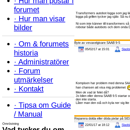
·
Hur man postar i
forumet
Transformers autobot logga som jag län
·
Hur man visar
logga på grillen tycker jag själv. Så n
Ni som inte känner till transformers så 
bilder
robotar både autobots och dem onda D
·
Om & forumets
Byte av vevaxelgivare SAAB 9-5
05/02/17 at 15:01
Sladd
historia
·
Administratörer
·
Forum
utmärkelser
Kompisen har problem med denna SAAB 9-
·
Kontakt
han chansen att visa mig problemet
Men ok vad är felet då?
Jo bilen eller denna SAAB 9.5 startar 
den inte starta.
·
Tipsa om Guide
Låter man den stå och kyla ner sig lite s
/ Manual
Reparera dolda eller döda pixlar på SI
Omröstning
22/01/17 at 18:12
Sladd
Vad tycker du om