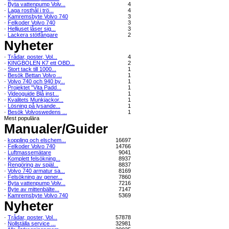
·
Byta vattenpump Volv...
4
·
Laga rosthål i trö...
4
·
Kamremsbyte Volvo 740
3
·
Felkoder Volvo 740
3
·
Helljuset låser sig...
3
·
Lackera stötfångare
2
Nyheter
·
Trådar, poster, Vol...
4
·
KINGBOLEN K7 ett OBD...
2
·
Stort tack till 1000...
1
·
Besök Bettan Volvo ...
1
·
Volvo 740 och 940 by...
1
·
Projektet "Vita Padd...
1
·
Videoguide Blå inst...
1
·
Kvalitets Munkjackor...
1
·
Lösning på lysande...
1
·
Besök Volvoswedens ...
1
Mest populära
Manualer/Guider
·
koppling och elschem...
16697
·
Felkoder Volvo 740
14766
·
Luftmassemätare
9041
·
Komplett felsökning...
8937
·
Rengöring av spjäl...
8837
·
Volvo 740 armatur sa...
8169
·
Felsökning av gener...
7860
·
Byta vattenpump Volv...
7216
·
Byte av mittenbälte...
7147
·
Kamremsbyte Volvo 740
5369
Nyheter
·
Trådar, poster, Vol...
57878
·
Nollställa service ...
32981