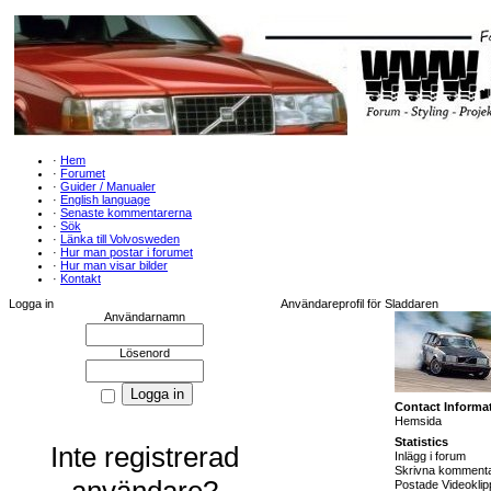
·
Hem
·
Forumet
·
Guider / Manualer
·
English language
·
Senaste kommentarerna
·
Sök
·
Länka till Volvosweden
·
Hur man postar i forumet
·
Hur man visar bilder
·
Kontakt
Logga in
Användareprofil för Sladdaren
Användarnamn
Lösenord
Contact Informa
Hemsida
Statistics
Inte registrerad
Inlägg i forum
Skrivna kommenta
användare?
Postade Videoklip