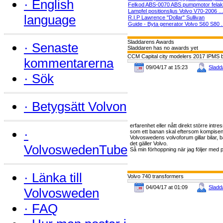
·
English
Felkod ABS-0070 ABS pumpmotor felakti
Lampfel positionsljus Volvo V70-2006 ...
language
R.I.P Lawrence "Dollar" Sullivan
Guide - Byta generator Volvo S60 S80 .
Sladdarens Awards
·
Senaste
Sladdaren has no awards yet
CCM Capital city modelers 2017 IPMS b
kommentarerna
09/04/17 at 15:23
Sladd
·
Sök
·
Betygsätt Volvon
erfarenhet eller nått direkt större intre
·
som ett banan skal eftersom kompisen g
Volvoswedens volvoforum gillar bilar, b
det gäller Volvo.
VolvoswedenTube
Så min förhoppning när jag följer med
·
Länka till
Volvo 740 transformers
04/04/17 at 01:09
Sladd
Volvosweden
·
FAQ