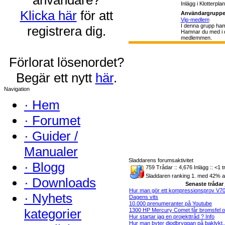
Inlägg i Klotterpla
Klicka här
för att
Användargruppe
Vip-medlem
I denna grupp ham
registrera dig.
Hamnar du med i d
medlemmen.
Förlorat lösenordet?
Begär ett nytt
här
.
Navigation
·
Hem
·
Forumet
·
Guider /
Manualer
Sladdarens forumsaktivitet
·
Blogg
759 Trådar :: 4,676 Inlägg :: <1 t
Sladdaren ranking 1. med 42% av
·
Downloads
Senaste trådar
Hur man gör ett kompressionsprov V70.
·
Nyhets
Dagens vits
10.000 prenumeranter på Youtube
kategorier
1300 HP Mercury Comet får bromsfel o.
Hur startar jag en projekttråd ? Info
Hur man byter diodbryggan på baklykt..