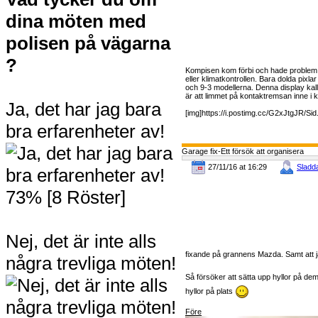
dina möten med
polisen på vägarna
?
Kompisen kom förbi och hade problem m
eller klimatkontrollen. Bara dolda pixlar
och 9-3 modellerna. Denna display kal
är att limmet på kontaktremsan inne i k
Ja, det har jag bara
[img]https://i.postimg.cc/G2xJtgJR/Sid.
bra erfarenheter av!
Garage fix-Ett försök att organisera
27/11/16 at 16:29
Sladd
73% [8 Röster]
Nej, det är inte alls
fixande på grannens Mazda. Samt att ja
några trevliga möten!
Så försöker att sätta upp hyllor på 
hyllor på plats
Före