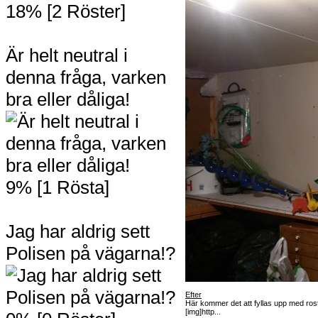
18% [2 Röster]
Är helt neutral i
denna fråga, varken
bra eller dåliga!
9% [1 Rösta]
Jag har aldrig sett
Polisen på vägarna!?
Efter
Här kommer det att fyllas upp med ros
[img]http...