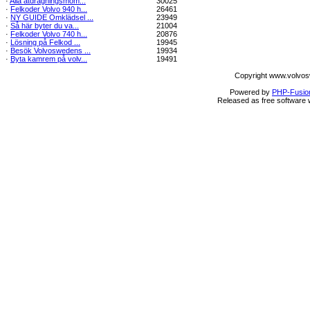
·
Alla åtdragningsmom...
30025
·
Felkoder Volvo 940 h...
26461
·
NY GUIDE Omklädsel ...
23949
·
Så här byter du va...
21004
·
Felkoder Volvo 740 h...
20876
·
Lösning på Felkod ...
19945
·
Besök Volvoswedens ...
19934
·
Byta kamrem på volv...
19491
Copyright www.volvos
Powered by
PHP-Fusio
Released as free software 