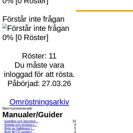
0% [0 Röster]
Förstår inte frågan
0% [0 Röster]
Röster: 11
Du måste vara
inloggad för att rösta.
Påbörjad: 27.03.26
Omröstningsarkiv
Mest kommenterade
Manualer/Guider
·
koppling och elschem...
10
·
Koppla och ansluta e...
9
·
Byte av hallgivare i...
5
·
Byte till CD spelare...
4