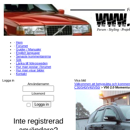
·
Hem
·
Forumet
·
Guider / Manualer
·
English language
·
Senaste kommentarerna
·
Sök
·
Länka till Volvosweden
·
Hur man postar i forumet
·
Hur man visar bilder
·
Kontakt
Logga in
Visa bild
Användarnamn
Välkommen att betygsätta och kommenter
C30/S40/V40/V50/
>
V50 2.0 Moment
Lösenord
Inte registrerad
användare?