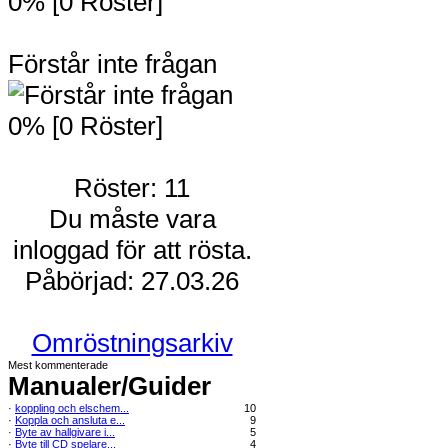
0% [0 Röster]
Förstår inte frågan
0% [0 Röster]
Röster: 11
Du måste vara
inloggad för att rösta.
Påbörjad: 27.03.26
Omröstningsarkiv
Mest kommenterade
Manualer/Guider
·
koppling och elschem...
10
·
Koppla och ansluta e...
9
·
Byte av hallgivare i...
5
·
Byte till CD spelare...
4