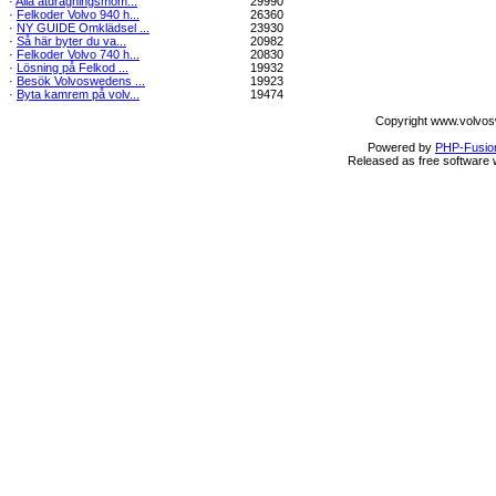
·
Alla åtdragningsmom...
29990
·
Felkoder Volvo 940 h...
26360
·
NY GUIDE Omklädsel ...
23930
·
Så här byter du va...
20982
·
Felkoder Volvo 740 h...
20830
·
Lösning på Felkod ...
19932
·
Besök Volvoswedens ...
19923
·
Byta kamrem på volv...
19474
Copyright www.volvos
Powered by
PHP-Fusio
Released as free software 