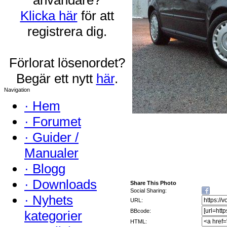
Klicka här
för att
registrera dig.
Förlorat lösenordet?
Begär ett nytt
här
.
Navigation
·
Hem
·
Forumet
·
Guider /
Manualer
·
Blogg
·
Downloads
Share This Photo
Social Sharing:
·
Nyhets
URL:
BBcode:
kategorier
HTML: