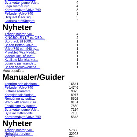
·
Byta vattenpump Volv...
4
·
Laga rosthål i trö...
4
·
Kamremsbyte Volvo 740
3
·
Felkoder Volvo 740
3
·
Helljuset låser sig...
3
·
Lackera stötfångare
2
Nyheter
·
Trådar, poster, Vol...
4
·
KINGBOLEN K7 ett OBD...
2
·
Stort tack till 1000...
1
·
Besök Bettan Volvo ...
1
·
Volvo 740 och 940 by...
1
·
Projektet "Vita Padd...
1
·
Videoguide Blå inst...
1
·
Kvalitets Munkjackor...
1
·
Lösning på lysande...
1
·
Besök Volvoswedens ...
1
Mest populära
Manualer/Guider
·
koppling och elschem...
16641
·
Felkoder Volvo 740
14746
·
Luftmassemätare
9023
·
Komplett felsökning...
8917
·
Rengöring av spjäl...
8802
·
Volvo 740 armatur sa...
8151
·
Felsökning av gener...
7839
·
Byta vattenpump Volv...
7194
·
Byte av mittenbälte...
7133
·
Kamremsbyte Volvo 740
5348
Nyheter
·
Trådar, poster, Vol...
57866
·
Nollställa service ...
32928