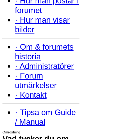
·
Hur man postar i
forumet
·
Hur man visar
bilder
·
Om & forumets
historia
·
Administratörer
·
Forum
utmärkelser
·
Kontakt
·
Tipsa om Guide
/ Manual
Omröstning
Vad tycker du om