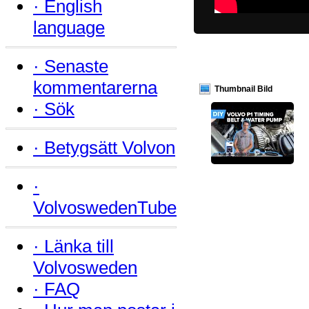
·
English
language
·
Senaste
kommentarerna
Thumbnail Bild
·
Sök
·
Betygsätt Volvon
·
VolvoswedenTube
·
Länka till
Volvosweden
·
FAQ