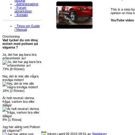
historia
·
Administratörer
·
Forum
This is a step-b
utmärkelser
opinion on how to
·
Kontakt
YouTube video
·
Tipsa om Guide
/ Manual
Omröstning
Vad tycker du om dina
möten med polisen på
vägarna ?
Ja, det har jag bara bra
erfarenheter av!
73% [8 Röster]
Nej, det är inte alls några
trevliga möten!
18% [2 Röster]
Är helt neutral i denna
fråga, varken bra eller
dåliga!
9% [1 Rösta]
Jag har aldrig sett Polisen
på vägarna!?
Inkom i april 09 2015 09:51 av
Sladdaren