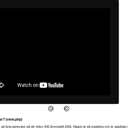
ar? (view.php)
 att byta generator på din Volvo S40 årsmodell 2006. Klippet är på engelska och är uppdelat i 