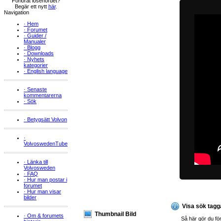
Förlorat lösenordet?
Begär ett nytt
här
.
Navigation
·
Hem
·
Forumet
·
Guider /
Manualer
·
Blogg
·
Downloads
·
Nyhets
kategorier
·
English language
·
Senaste
kommentarerna
·
Sök
·
Betygsätt Volvon
·
VolvoswedenTube
·
Länka till
Volvosweden
·
FAQ
·
Hur man postar i
forumet
·
Hur man visar
bilder
Visa sök tagg
Thumbnail Bild
·
Om & forumets
Så här gör du för