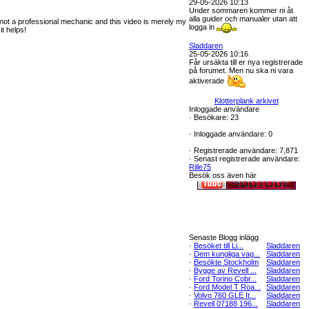
29-05-2026 10:13
Under sommaren kommer ni åt
alla guider och manualer utan att
not a professional mechanic and this video is merely my
logga in
it helps!
Sladdaren
25-05-2026 10:16
Får ursäkta till er nya registrerade
på forumet. Men nu ska ni vara
aktiverade
Klotterplank arkivet
Inloggade användare
·
Besökare: 23
·
Inloggade användare: 0
·
Registrerade användare: 7,871
·
Senast registrerade användare:
Rille75
Besök oss även här
Senaste Blogg inlägg
·
Besöket till Li...
Sladdaren
·
Dem kungliga vag...
Sladdaren
·
Besökte Stockholm
Sladdaren
·
Bygge av Revell ...
Sladdaren
·
Ford Torino Cobr...
Sladdaren
·
Ford Model T Roa...
Sladdaren
·
Volvo 760 GLE It...
Sladdaren
·
Revell 07188 196...
Sladdaren