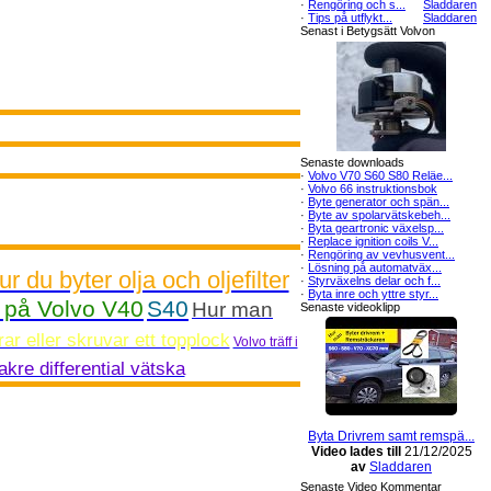
·
Rengöring och s...
Sladdaren
·
Tips på utflykt...
Sladdaren
Senast i Betygsätt Volvon
Senaste downloads
·
Volvo V70 S60 S80 Reläe...
·
Volvo 66 instruktionsbok
·
Byte generator och spän...
·
Byte av spolarvätskebeh...
·
Byta geartronic växelsp...
·
Replace ignition coils V...
·
Rengöring av vevhusvent...
·
Lösning på automatväx...
ur du byter olja och oljefilter
·
Styrväxelns delar och f...
·
Byta inre och yttre styr...
t på Volvo V40
S40
Hur man
Senaste videoklipp
ar eller skruvar ett topplock
Volvo träff i
kre differential vätska
Byta Drivrem samt remspä...
Video lades till
21/12/2025
av
Sladdaren
Senaste Video Kommentar