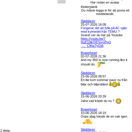
Har redan en avatar.
Klotterplank
Du måste logga in för att posta ett
meddelande.
Sladdaren
25-07-2026 16:08
Fungerar det att fylla på AC själv
med kylmedel från TEMU ?
Svaret ser du här på Youtube
https://youtu.be/7
NuE10ikQlI?si=nPoO
_..._CIKw7yGiA
Braweheart
02-07-2026 21:36
And my 850 is now running like it
should do..
Sladdaren
23-06-2026 08:57
En lite kort sommar paus nu från
bilar och bilproblem
.
Sladdaren
15-06-2026 20:39
Jaha vad köpte du nu ?
Braweheart
10-06-2026 18:19
Oops idag hände de en sak igen..
Sladdaren
2 delar.