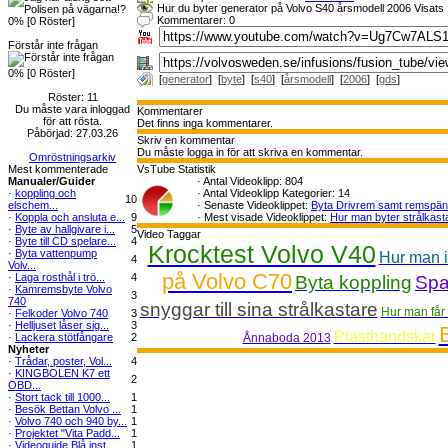
Hur du byter generator på Volvo S40 årsmodell 2006 Visats
Kommentarer: 0
0% [0 Röster]
Förstår inte frågan
0% [0 Röster]
[
generator
] [
byte
] [
s40
] [
årsmodell
] [
2006
] [
gds
]
Röster: 11
Du måste vara inloggad
Kommentarer
för att rösta.
Det finns inga kommentarer.
Påbörjad: 27.03.26
Skriv en kommentar
Du måste logga in för att skriva en kommentar.
Omröstningsarkiv
Mest kommenterade
VsTube Statistik
Manualer/Guider
·
Antal Videoklipp: 804
·
koppling och
·
Antal Videoklipp Kategorier: 14
10
elschem...
·
Senaste Videoklippet:
Byta Drivrem samt remspä
·
Koppla och ansluta e...
9
·
Mest visade Videoklippet:
Hur man byter strålkast
·
Byte av hallgivare i...
5
Video Taggar
·
Byte till CD spelare...
4
Krocktest Volvo V40
·
Byta vattenpump
Hur man i
4
Volv...
på Volvo C70
·
Laga rosthål i trö...
4
Byta koppling
Spa
·
Kamremsbyte Volvo
3
740
snyggar till sina strålkastare
Hur man får 
·
Felkoder Volvo 740
3
·
Helljuset låser sig...
3
Plasthandskar
·
Lackera stötfångare
2
Ånnaboda 2013
Nyheter
·
Trådar, poster, Vol...
4
·
KINGBOLEN K7 ett
2
OBD...
·
Stort tack till 1000...
1
·
Besök Bettan Volvo ...
1
·
Volvo 740 och 940 by...
1
·
Projektet "Vita Padd...
1
·
Videoguide Blå inst...
1