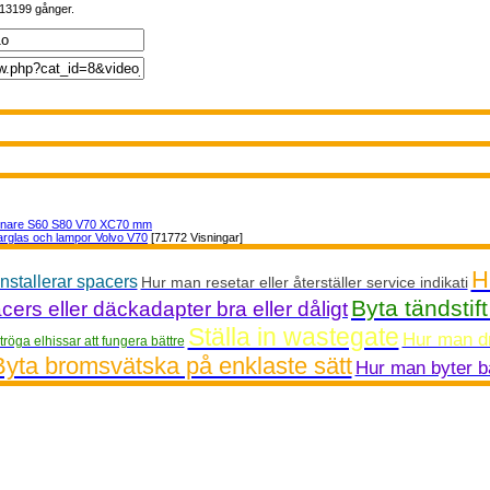
 13199 gånger.
nnare S60 S80 V70 XC70 mm
arglas och lampor Volvo V70
[71772 Visningar]
H
nstallerar spacers
Hur man resetar eller återställer service indikati
Byta tändstif
cers eller däckadapter bra eller dåligt
Ställa in wastegate
Hur man dr
tröga elhissar att fungera bättre
Byta bromsvätska på enklaste sätt
Hur man byter ba