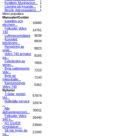
·
Kvalitets Munkjackor...
1
·
Lösning på lysande...
1
·
Besök Volvoswedens ...
1
Mest populära
Manualer/Guider
·
koppling och
16685
elschem...
·
Felkoder Volvo
14761
740
·
Luftmassemätare
9038
·
Komplett
8934
felsökning...
·
Rengöring av
8823
spjäl...
·
Volvo 740 armatur
8165
sa...
·
Felsökning av
7855
gener...
·
Byta vattenpump
7210
Volv...
·
Byte av
7143
mittenbälte...
·
Kamremsbyte
5362
Volvo 740
Nyheter
·
Trådar, poster,
57874
Vol...
·
Nollställa service
32974
...
·
Alla
30011
åtdragningsmom...
·
Felkoder Volvo
26440
940 h...
·
NY GUIDE
23944
Omklädsel ...
·
Så här byter du
21000
va...