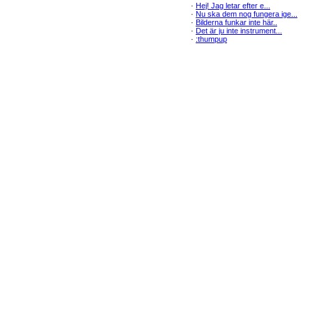
·
Hej! Jag letar efter e...
·
Nu ska dem nog fungera ige...
·
Bilderna funkar inte här..
·
Det är ju inte instrument...
·
:thumpup