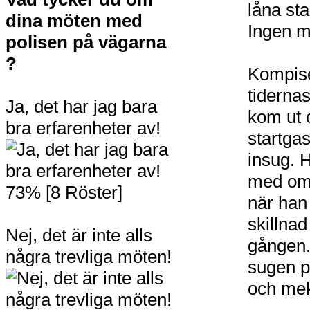
låna sta
dina möten med
Ingen m
polisen på vägarna
?
Kompise
tiderna
Ja, det har jag bara
kom ut 
bra erfarenheter av!
startga
insug. H
med om 
73% [8 Röster]
när han
skillnad
Nej, det är inte alls
gången. 
några trevliga möten!
sugen på
och mek