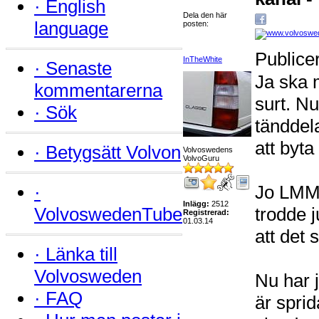
·
English
Dela den här
language
posten:
Publice
InTheWhite
·
Senaste
Ja ska m
kommentarerna
surt. Nu
·
Sök
tänddela
att byt
·
Betygsätt Volvon
Volvoswedens
VolvoGuru
·
Jo LMM h
Inlägg:
2512
VolvoswedenTube
trodde j
Registrerad:
01.03.14
att det 
·
Länka till
Volvosweden
Nu har j
·
FAQ
är spri