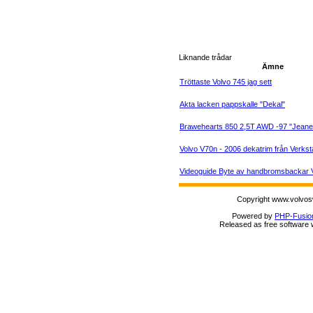
Liknande trådar
Ämne
Tröttaste Volvo 745 jag sett
Akta lacken pappskalle "Dekal"
Brawehearts 850 2,5T AWD -97 "Jeanet
Volvo V70n - 2006 dekatrim från Verk
Videoguide Byte av handbromsbackar V
Copyright www.volvos
Powered by
PHP-Fusio
Released as free software 