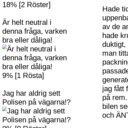
18% [2 Röster]
Hade ti
uppenba
Är helt neutral i
av de an
denna fråga, varken
hade kr
bra eller dåliga!
duktigt,
man tit
packnin
passade
9% [1 Rösta]
generat
jag fått 
Jag har aldrig sett
på rem. 
Polisen på vägarna!?
bilen s
och ÄNT