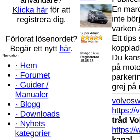
En mar
Klicka här
för att
inte bör
registrera dig.
varken ä
Super Admin
Ett tip
Förlorat lösenordet?
kopplade
Begär ett nytt
här
.
Inlägg:
4676
Du kans
Navigation
Registrerad:
15.05.13
·
Hem
på motor
·
Forumet
parkerin
·
Guider /
grej på
Manualer
volvosw
·
Blogg
https:/
·
Downloads
tråd Vo
·
Nyhets
https:
kategorier
kanal -