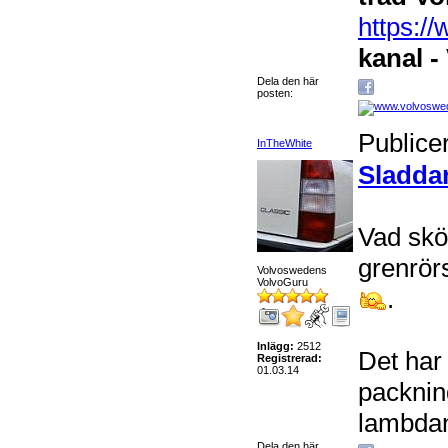
https:
kanal -
Dela den här
posten:
Publice
InTheWhite
Sladda
Vad skön
grenrörs
Volvoswedens
VolvoGuru
.
Inlägg:
2512
Det har
Registrerad:
01.03.14
packni
lambdan
Dela den här