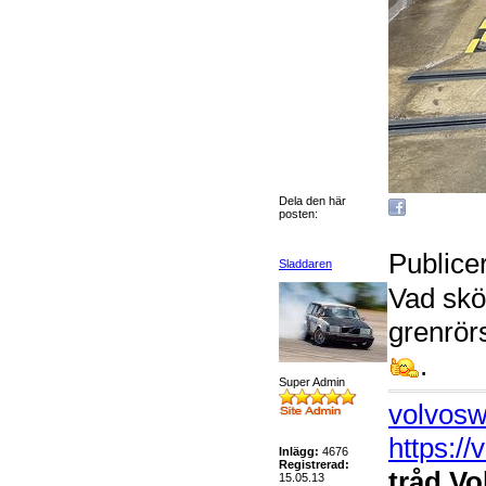
Dela den här
posten:
Publice
Sladdaren
Vad skön
grenrörs
.
Super Admin
volvosw
https:/
Inlägg:
4676
Registrerad:
tråd Vo
15.05.13