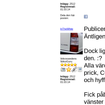
Inlägg:
2512
Registrerad:
01.03.14
Dela den här
posten:
Publice
InTheWhite
Äntlige
Dock li
den. :?
Volvoswedens
VolvoGuru
Alla vä
prick, 
Inlägg:
2512
och hyf
Registrerad:
01.03.14
Fick på
vänster