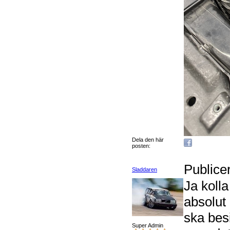
Dela den här
posten:
Publice
Sladdaren
Ja koll
absolut
ska besi
Super Admin