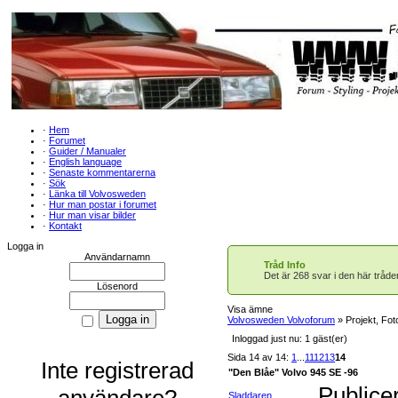
·
Hem
·
Forumet
·
Guider / Manualer
·
English language
·
Senaste kommentarerna
·
Sök
·
Länka till Volvosweden
·
Hur man postar i forumet
·
Hur man visar bilder
·
Kontakt
Logga in
Användarnamn
Tråd Info
Det är 268 svar i den här tråd
Lösenord
Visa ämne
Volvosweden Volvoforum
» Projekt, Fot
Inloggad just nu: 1 gäst(er)
Sida 14 av 14:
1
...
11
12
13
14
Inte registrerad
"Den Blåe" Volvo 945 SE -96
Publice
användare?
Sladdaren