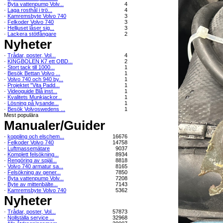
·
Byta vattenpump Volv...
4
·
Laga rosthål i trö...
4
·
Kamremsbyte Volvo 740
3
·
Felkoder Volvo 740
3
·
Helljuset låser sig...
3
·
Lackera stötfångare
2
Nyheter
·
Trådar, poster, Vol...
4
·
KINGBOLEN K7 ett OBD...
2
·
Stort tack till 1000...
1
·
Besök Bettan Volvo ...
1
·
Volvo 740 och 940 by...
1
·
Projektet "Vita Padd...
1
·
Videoguide Blå inst...
1
·
Kvalitets Munkjackor...
1
·
Lösning på lysande...
1
·
Besök Volvoswedens ...
1
Mest populära
Manualer/Guider
·
koppling och elschem...
16676
·
Felkoder Volvo 740
14758
·
Luftmassemätare
9037
·
Komplett felsökning...
8934
·
Rengöring av spjäl...
8818
·
Volvo 740 armatur sa...
8165
·
Felsökning av gener...
7850
·
Byta vattenpump Volv...
7208
·
Byte av mittenbälte...
7143
·
Kamremsbyte Volvo 740
5362
Nyheter
·
Trådar, poster, Vol...
57873
·
Nollställa service ...
32968