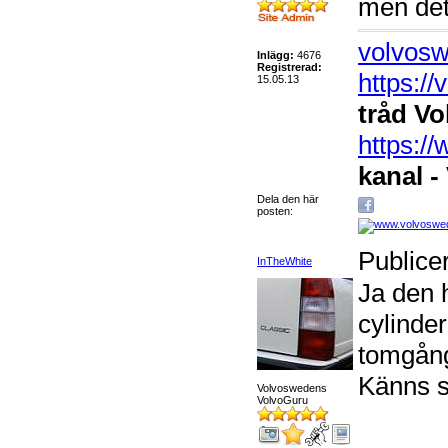
men det
volvosw
Inlägg:
4676
Registrerad:
https:/
15.05.13
tråd Vo
https:
kanal -
Dela den här
posten:
Publice
InTheWhite
Ja den h
cylinde
tomgång.
Känns sk
Volvoswedens
VolvoGuru