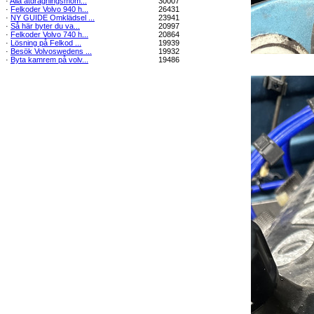
·
Alla åtdragningsmom...
30007
·
Felkoder Volvo 940 h...
26431
·
NY GUIDE Omklädsel ...
23941
·
Så här byter du va...
20997
·
Felkoder Volvo 740 h...
20864
·
Lösning på Felkod ...
19939
·
Besök Volvoswedens ...
19932
·
Byta kamrem på volv...
19486