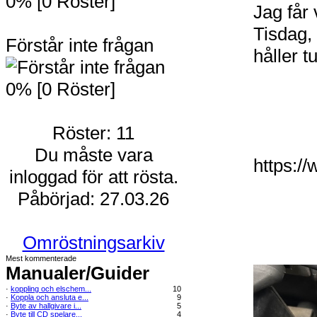
0% [0 Röster]
Jag får 
Tisdag,
Förstår inte frågan
håller 
0% [0 Röster]
Röster: 11
Du måste vara
https:/
inloggad för att rösta.
Påbörjad: 27.03.26
Omröstningsarkiv
Mest kommenterade
Manualer/Guider
·
koppling och elschem...
10
·
Koppla och ansluta e...
9
·
Byte av hallgivare i...
5
·
Byte till CD spelare...
4