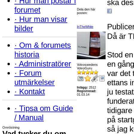
·
Hur man postar i
ska dess
forumet
Dela den här
posten:
·
Hur man visar
Publice
bilder
InTheWhite
Då är T
·
Om & forumets
historia
Stod en
·
Administratörer
en gång
Volvoswedens
VolvoGuru
·
Forum
var det 
utmärkelser
ettans 
Inlägg:
2512
·
Kontakt
ju testa
Registrerad:
01.03.14
fundera
·
Tipsa om Guide
tidigar
/ Manual
på star
så jag k
Omröstning
Vad tycker du om