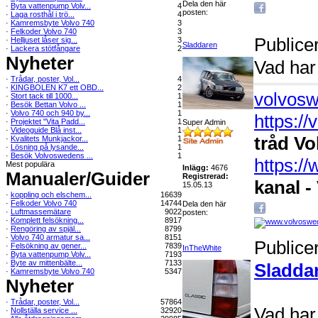
Dela den här
·
Byta vattenpump Volv...
4
posten:
·
Laga rosthål i trö...
4
·
Kamremsbyte Volvo 740
3
·
Felkoder Volvo 740
3
Publice
·
Helljuset låser sig...
3
Sladdaren
·
Lackera stötfångare
2
Nyheter
Vad har 
·
Trådar, poster, Vol...
4
·
KINGBOLEN K7 ett OBD...
2
volvosw
·
Stort tack till 1000...
1
·
Besök Bettan Volvo ...
1
·
Volvo 740 och 940 by...
1
https:/
·
Projektet "Vita Padd...
1
Super Admin
·
Videoguide Blå inst...
1
tråd Vo
·
Kvalitets Munkjackor...
1
·
Lösning på lysande...
1
·
Besök Volvoswedens ...
1
https:
Mest populära
Inlägg:
4676
Manualer/Guider
Registrerad:
kanal -
15.05.13
·
koppling och elschem...
16639
·
Felkoder Volvo 740
14744
Dela den här
·
Luftmassemätare
9022
posten:
·
Komplett felsökning...
8917
·
Rengöring av spjäl...
8799
·
Volvo 740 armatur sa...
8151
Publice
·
Felsökning av gener...
7839
InTheWhite
·
Byta vattenpump Volv...
7193
·
Byte av mittenbälte...
7133
Sladda
·
Kamremsbyte Volvo 740
5347
Nyheter
·
Trådar, poster, Vol...
57864
Vad har 
·
Nollställa service ...
32920