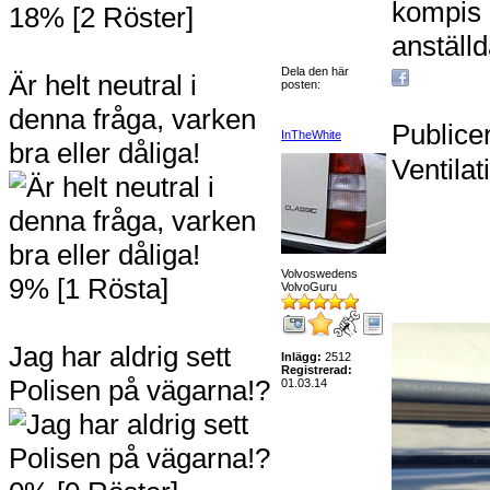
kompis 
18% [2 Röster]
anställd
Dela den här
Är helt neutral i
posten:
denna fråga, varken
Publice
InTheWhite
bra eller dåliga!
Ventilat
Volvoswedens
9% [1 Rösta]
VolvoGuru
Jag har aldrig sett
Inlägg:
2512
Registrerad:
Polisen på vägarna!?
01.03.14