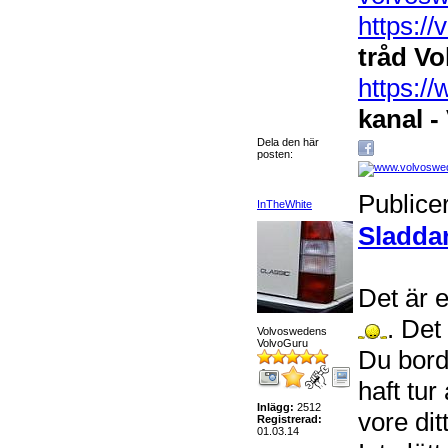
https:/
tråd Vo
https:
kanal -
Dela den här
posten:
Publice
InTheWhite
Sladda
Det är 
. Det
Volvoswedens
VolvoGuru
Du bord
haft tu
Inlägg:
2512
vore dit
Registrerad:
01.03.14