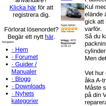
Kul med
Klicka här
för att
elände 
registrera dig.
gick at
Super Admin
varför.
Förlorat lösenordet?
Så du k
Begär ett nytt
här
.
Inlägg:
4676
packning
Navigation
Registrerad:
15.05.13
·
Hem
cylinde
·
Forumet
Men det
·
Guider /
Manualer
Vet hur 
·
Blogg
åka A-tr
·
Downloads
Måste st
·
Nyhets
på din 
kategorier
reparera