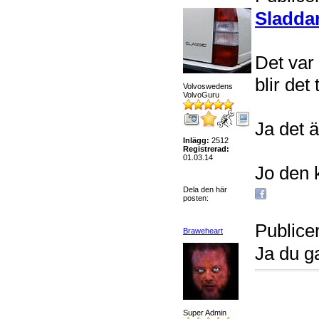
Sladda
Det var 
blir det
Volvoswedens
VolvoGuru
Ja det 
Inlägg:
2512
Registrerad:
01.03.14
Jo den 
Dela den här
posten:
Publice
Braweheart
Ja du g
Super Admin