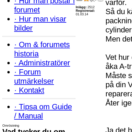
·
Hur man postar i
varför.
forumet
Inlägg:
2512
Så du k
Registrerad:
01.03.14
·
Hur man visar
packning
bilder
cylinde
Men det
·
Om & forumets
historia
Vet hur 
·
Administratörer
åka A-tr
·
Forum
Måste st
utmärkelser
på din 
·
Kontakt
reparera
Åter ige
·
Tipsa om Guide
/ Manual
Omröstning
Ja det h
Vad tycker du om