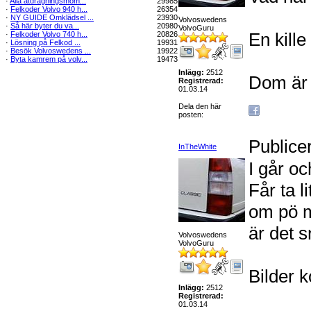
·
Alla åtdragningsmom...
29985
·
Felkoder Volvo 940 h...
26354
·
NY GUIDE Omklädsel ...
23930
Volvoswedens
·
Så här byter du va...
20980
VolvoGuru
En kille
·
Felkoder Volvo 740 h...
20826
·
Lösning på Felkod ...
19931
·
Besök Volvoswedens ...
19922
·
Byta kamrem på volv...
19473
Inlägg:
2512
Dom är t
Registrerad:
01.03.14
Dela den här
posten:
Publice
InTheWhite
I går o
Får ta l
om pö m
är det s
Volvoswedens
VolvoGuru
Bilder k
Inlägg:
2512
Registrerad:
01.03.14