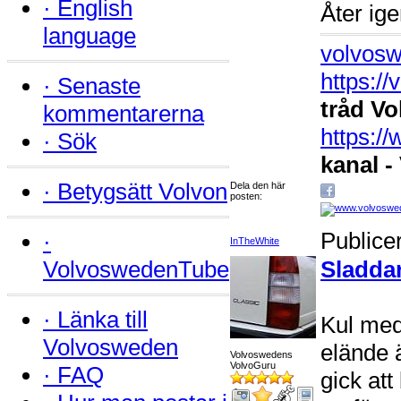
·
English
Åter ige
language
volvosw
https:/
·
Senaste
tråd Vo
kommentarerna
https:
·
Sök
kanal -
·
Betygsätt Volvon
Dela den här
posten:
Publice
·
InTheWhite
VolvoswedenTube
Sladda
·
Länka till
Kul med
Volvosweden
elände 
Volvoswedens
VolvoGuru
·
FAQ
gick at