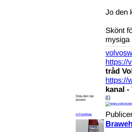
Jo den 
Skönt fö
mysiga 
volvosw
https:/
tråd Vo
https:
kanal -
Dela den här
posten:
Publice
InTheWhite
Braweh