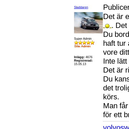
Publice
Sladdaren
Det är 
. Det
Du bord
Super Admin
haft tu
vore dit
Inlägg:
4676
Inte lät
Registrerad:
15.05.13
Det är r
Du kans
det trol
körs.
Man får
för ett
volvosw