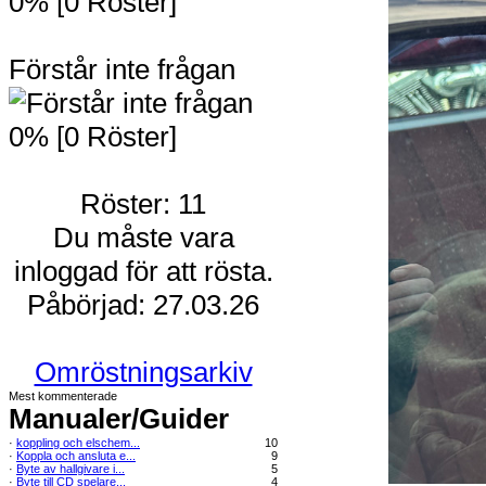
0% [0 Röster]
Förstår inte frågan
0% [0 Röster]
Röster: 11
Du måste vara
inloggad för att rösta.
Påbörjad: 27.03.26
Omröstningsarkiv
Mest kommenterade
Manualer/Guider
·
koppling och elschem...
10
·
Koppla och ansluta e...
9
·
Byte av hallgivare i...
5
·
Byte till CD spelare...
4