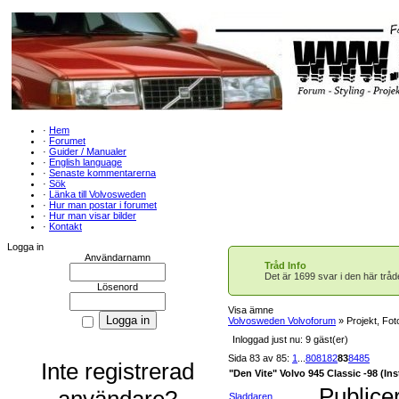
·
Hem
·
Forumet
·
Guider / Manualer
·
English language
·
Senaste kommentarerna
·
Sök
·
Länka till Volvosweden
·
Hur man postar i forumet
·
Hur man visar bilder
·
Kontakt
Logga in
Användarnamn
Tråd Info
Det är 1699 svar i den här tråd
Lösenord
Visa ämne
Volvosweden Volvoforum
» Projekt, Fot
Inloggad just nu: 9 gäst(er)
Sida 83 av 85:
1
...
80
81
82
83
84
85
Inte registrerad
"Den Vite" Volvo 945 Classic -98 (Inst
Publice
användare?
Sladdaren