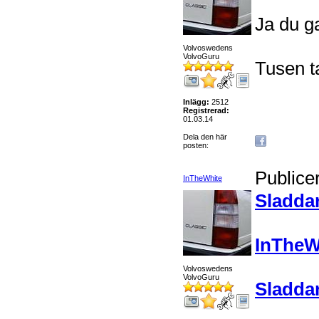
Ja du g
Volvoswedens
VolvoGuru
Tusen t
Inlägg:
2512
Registrerad:
01.03.14
Dela den här
posten:
Publice
InTheWhite
Sladda
InTheW
Volvoswedens
VolvoGuru
Sladda