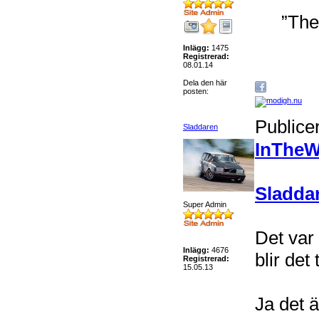
”The
Inlägg:
1475
Registrerad:
08.01.14
Dela den här
posten:
Publice
Sladdaren
InTheW
Sladda
Super Admin
Det var 
Inlägg:
4676
blir det
Registrerad:
15.05.13
Ja det 