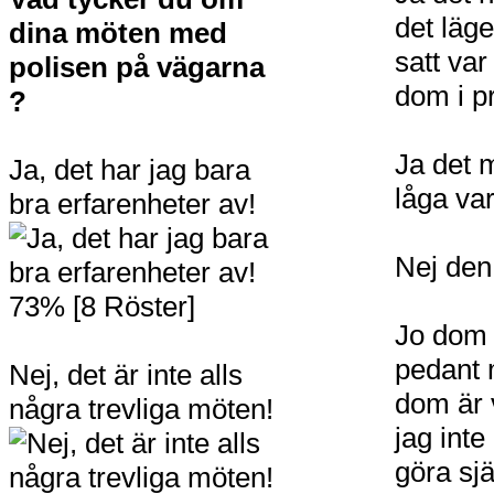
det läg
dina möten med
satt va
polisen på vägarna
dom i pr
?
Ja det 
Ja, det har jag bara
låga var
bra erfarenheter av!
Nej den 
73% [8 Röster]
Jo dom b
pedant
Nej, det är inte alls
dom är 
några trevliga möten!
jag inte
göra sjä