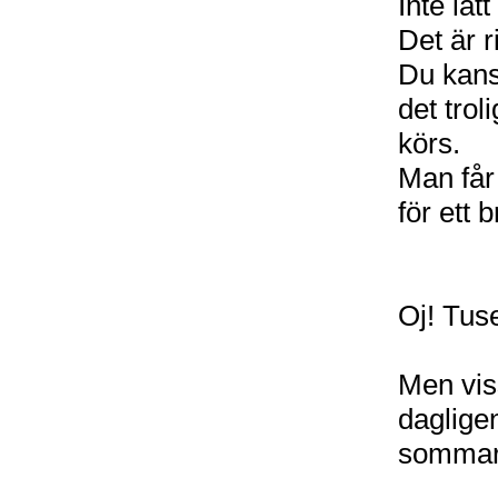
Inte lät
Det är r
Du kans
det trol
körs.
Man får
för ett
Oj! Tus
Men vis
daglige
sommarh