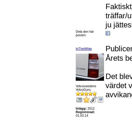
Faktisk
träffar/
ju jätte
Dela den här
posten:
Publice
InTheWhite
Årets b
Det ble
värdet v
Volvoswedens
VolvoGuru
avvikan
Inlägg:
2512
Registrerad:
01.03.14