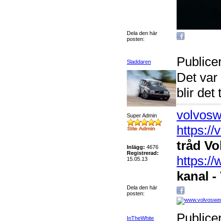
Dela den här
posten:
Publice
Sladdaren
Det var 
blir det
volvosw
Super Admin
https:/
tråd Vo
Inlägg:
4676
Registrerad:
https:
15.05.13
kanal -
Dela den här
posten:
Publice
InTheWhite