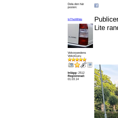
Dela den här
posten:
Publice
InTheWhite
Lite ran
Volvoswedens
VolvoGuru
Inlägg:
2512
Registrerad:
01.03.14