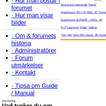
·
Hur man postar i
Akta lacken pappskalle "Dekal"
forumet
Brawehearts 850 2,5T AWD -97 "Jeanet
·
Hur man visar
Brawehearts BLÅSKÅP - 245GL -86
bilder
R.I.P Lawrence "Dollar" Sullivan
·
Om & forumets
"Den Vite" Volvo 945 Classic -98 (Install
historia
·
Administratörer
·
Forum
utmärkelser
·
Kontakt
·
Tipsa om Guide
/ Manual
Omröstning
Vad tycker du om