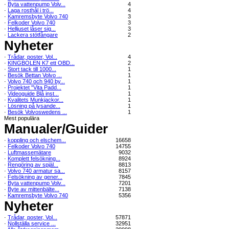
·
Byta vattenpump Volv...
4
·
Laga rosthål i trö...
4
·
Kamremsbyte Volvo 740
3
·
Felkoder Volvo 740
3
·
Helljuset låser sig...
3
·
Lackera stötfångare
2
Nyheter
·
Trådar, poster, Vol...
4
·
KINGBOLEN K7 ett OBD...
2
·
Stort tack till 1000...
1
·
Besök Bettan Volvo ...
1
·
Volvo 740 och 940 by...
1
·
Projektet "Vita Padd...
1
·
Videoguide Blå inst...
1
·
Kvalitets Munkjackor...
1
·
Lösning på lysande...
1
·
Besök Volvoswedens ...
1
Mest populära
Manualer/Guider
·
koppling och elschem...
16658
·
Felkoder Volvo 740
14755
·
Luftmassemätare
9032
·
Komplett felsökning...
8924
·
Rengöring av spjäl...
8813
·
Volvo 740 armatur sa...
8157
·
Felsökning av gener...
7845
·
Byta vattenpump Volv...
7201
·
Byte av mittenbälte...
7138
·
Kamremsbyte Volvo 740
5356
Nyheter
·
Trådar, poster, Vol...
57871
·
Nollställa service ...
32951