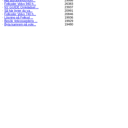
·
Alla åtdragningsmom...
29998
·
Felkoder Volvo 940 h...
26383
·
NY GUIDE Omklädsel ...
23937
·
Så här byter du va...
20991
·
Felkoder Volvo 740 h...
20846
·
Lösning på Felkod ...
19936
·
Besök Volvoswedens ...
19929
·
Byta kamrem på volv...
19480