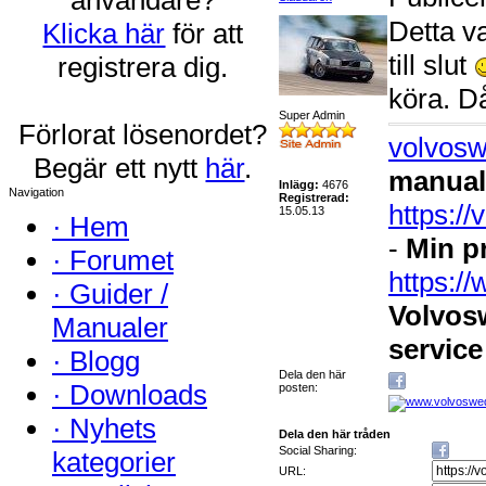
Detta va
Klicka här
för att
till slut
registrera dig.
köra. D
Super Admin
Förlorat lösenordet?
volvosw
Begär ett nytt
här
.
manual
Inlägg:
4676
Navigation
Registrerad:
https:/
15.05.13
·
Hem
-
Min p
·
Forumet
https:
·
Guider /
Volvos
Manualer
service
·
Blogg
Dela den här
·
Downloads
posten:
·
Nyhets
Dela den här tråden
Social Sharing:
kategorier
URL: