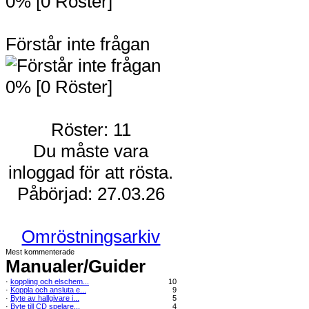
0% [0 Röster]
Förstår inte frågan
0% [0 Röster]
Röster: 11
Du måste vara
inloggad för att rösta.
Påbörjad: 27.03.26
Omröstningsarkiv
Mest kommenterade
Manualer/Guider
·
koppling och elschem...
10
·
Koppla och ansluta e...
9
·
Byte av hallgivare i...
5
·
Byte till CD spelare...
4