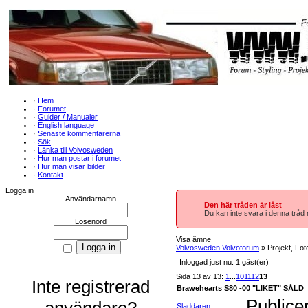
·
Hem
·
Forumet
·
Guider / Manualer
·
English language
·
Senaste kommentarerna
·
Sök
·
Länka till Volvosweden
·
Hur man postar i forumet
·
Hur man visar bilder
·
Kontakt
Logga in
Användarnamn
Den här tråden är låst
Du kan inte svara i denna tråd m
Lösenord
Visa ämne
Volvosweden Volvoforum
» Projekt, Fot
Inloggad just nu: 1 gäst(er)
Sida 13 av 13:
1
...
10
11
12
13
Inte registrerad
Brawehearts S80 -00 "LIKET" SÅLD
Publice
användare?
Sladdaren