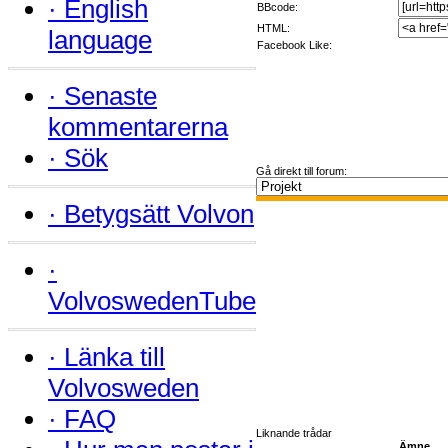
·
English
BBcode:
HTML:
language
Facebook Like:
·
Senaste
kommentarerna
·
Sök
Gå direkt till forum:
·
Betygsätt Volvon
·
VolvoswedenTube
·
Länka till
Volvosweden
·
FAQ
Liknande trådar
Ämne